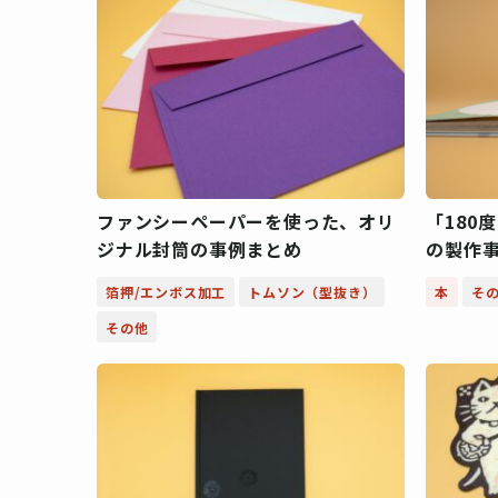
ファンシーペーパーを使った、オリ
「180
ジナル封筒の事例まとめ
の製作
箔押/エンボス加工
トムソン（型抜き）
本
そ
その他