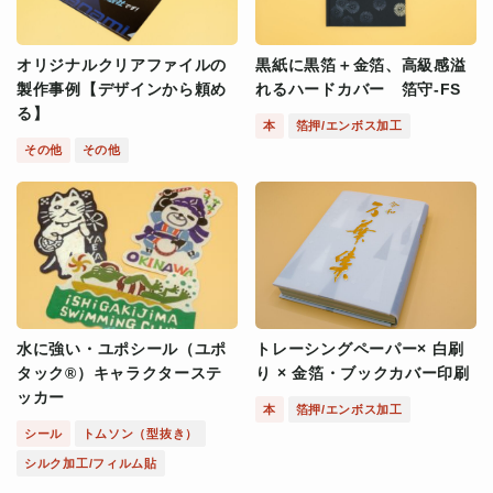
オリジナルクリアファイルの
黒紙に黒箔＋金箔、高級感溢
製作事例【デザインから頼め
れるハードカバー 箔守-FS
る】
本
箔押/エンボス加工
その他
その他
水に強い・ユポシール（ユポ
トレーシングペーパー× 白刷
タック®）キャラクターステ
り × 金箔・ブックカバー印刷
ッカー
本
箔押/エンボス加工
シール
トムソン（型抜き）
シルク加工/フィルム貼